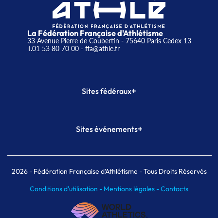
La Fédération Française d'Athlétisme
33 Avenue Pierre de Coubertin - 75640 Paris Cedex 13
T.01 53 80 70 00
- ffa@athle.fr
+
Sites fédéraux
SI-FFA
CALORG
+
Sites événements
Plateforme Formation
Meeting de Paris
Meeting de Paris indoor
MAIF Ekiden de Paris
2026
- Fédération Française d'Athlétisme - Tous Droits Réservés
Conditions d'utilisation -
Mentions légales -
Contacts