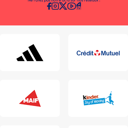
Ne ratez pas notre actu sur nos réseaux :