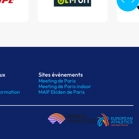
aux
Sites événements
Meeting de Paris
Meeting de Paris indoor
ormation
MAIF Ekiden de Paris