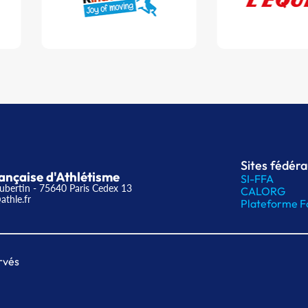
Sites fédér
ançaise d'Athlétisme
SI-FFA
ubertin - 75640 Paris Cedex 13
CALORG
athle.fr
Plateforme F
rvés