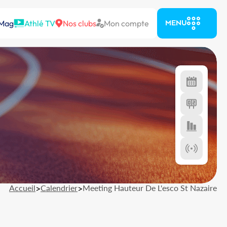
 Mag
Athlé TV
Nos clubs
Mon compte
MENU
Accueil
>
Calendrier
>
Meeting Hauteur De L'esco St Nazaire