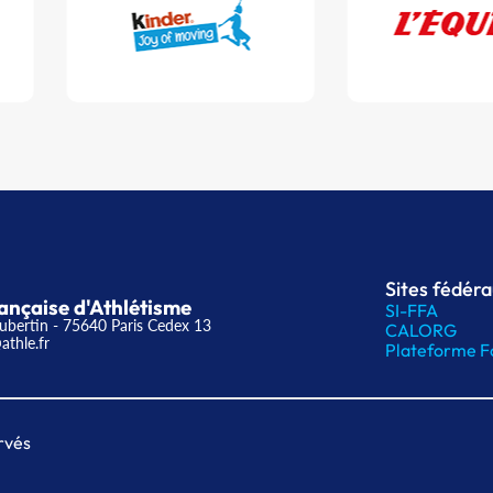
Sites fédér
ançaise d'Athlétisme
SI-FFA
ubertin - 75640 Paris Cedex 13
CALORG
athle.fr
Plateforme F
rvés