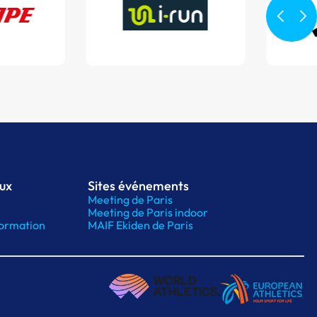
aux
Sites événements
Meeting de Paris
Meeting de Paris indoor
ormation
MAIF Ekiden de Paris