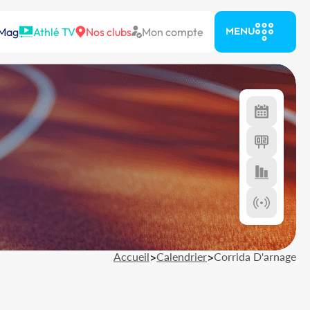
 Mag
Athlé TV
Nos clubs
Mon compte
MENU
Accueil
>
Calendrier
>
Corrida D'arnage