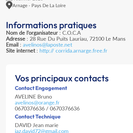
Arnage - Pays De La Loire
Informations pratiques
Nom de l’organisateur
: C.O.C.A
Adresse
: 28 Rue Du Puits Lauriau, 72100 Le Mans
Email
:
avelinos@laposte.net
Site internet
:
http:// corrida.arnarge.free.fr
Vos principaux contacts
Contact Engagement
AVELINE Bruno
avelinos@orange.fr
0670376636 / 0670376636
Contact Technique
DAVID Jean marie
jaz.david72@gmail.com