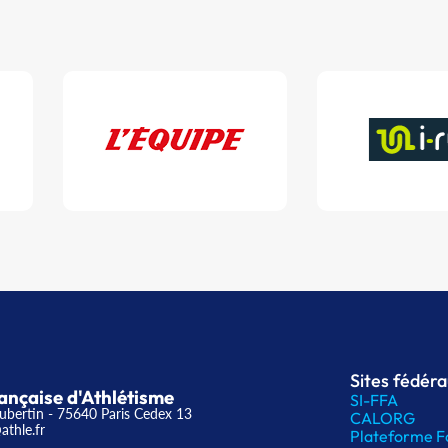
Sites fédér
ançaise d'Athlétisme
SI-FFA
ubertin - 75640 Paris Cedex 13
CALORG
athle.fr
Plateforme F