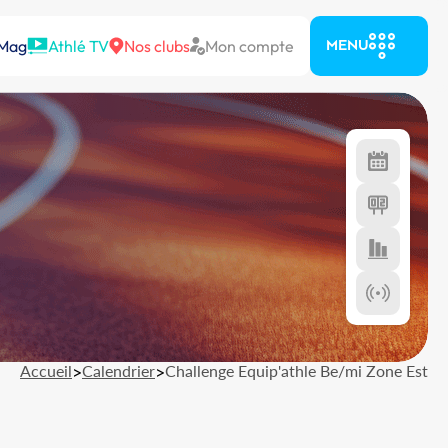
 Mag
Athlé TV
Nos clubs
Mon compte
MENU
Accueil
>
Calendrier
>
Challenge Equip'athle Be/mi Zone Est