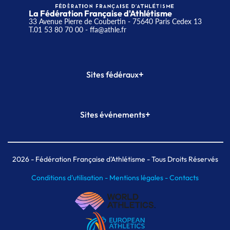
La Fédération Française d'Athlétisme
33 Avenue Pierre de Coubertin - 75640 Paris Cedex 13
T.01 53 80 70 00
- ffa@athle.fr
+
Sites fédéraux
SI-FFA
CALORG
+
Sites événements
Plateforme Formation
Meeting de Paris
Meeting de Paris indoor
MAIF Ekiden de Paris
2026
- Fédération Française d'Athlétisme - Tous Droits Réservés
Conditions d'utilisation -
Mentions légales -
Contacts