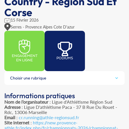
Country - Région Sud Et
Corse
15 Février 2026
Serres - Provence Alpes Cote D'azur
ENGAGEMENT
PODIUMS
EN LIGNE
Choisir une rubrique
Informations pratiques
Nom de l’organisateur
: Ligue d'Athlétisme Région Sud
Adresse
: Ligue D'athlétisme Paca - 37 B Rue Du Rouet -
Rdc, 13006 Marseille
Email
:
cr.running@athle-regionsud.fr
Site internet
:
https://new.provence-
athle.fr/index.php/fr/championnats-2026/championnat-