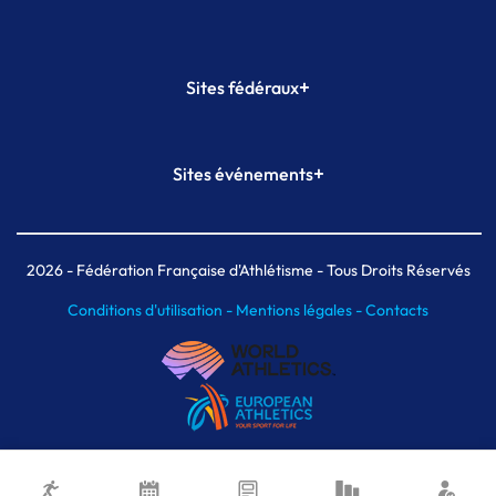
+
Sites fédéraux
SI-FFA
CALORG
+
Sites événements
Plateforme Formation
Meeting de Paris
Meeting de Paris indoor
MAIF Ekiden de Paris
2026
- Fédération Française d'Athlétisme - Tous Droits Réservés
Conditions d'utilisation -
Mentions légales -
Contacts