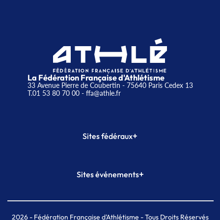
La Fédération Française d'Athlétisme
33 Avenue Pierre de Coubertin - 75640 Paris Cedex 13
T.01 53 80 70 00
- ffa@athle.fr
+
Sites fédéraux
SI-FFA
CALORG
+
Sites événements
Plateforme Formation
Meeting de Paris
Meeting de Paris indoor
MAIF Ekiden de Paris
2026
- Fédération Française d'Athlétisme - Tous Droits Réservés