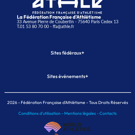
La Fédération Française d'Athlétisme
33 Avenue Pierre de Coubertin - 75640 Paris Cedex 13
T.01 53 80 70 00
- ffa@athle.fr
+
Sites fédéraux
SI-FFA
CALORG
+
Sites événements
Plateforme Formation
Meeting de Paris
Meeting de Paris indoor
MAIF Ekiden de Paris
2026
- Fédération Française d'Athlétisme - Tous Droits Réservés
Conditions d'utilisation -
Mentions légales -
Contacts