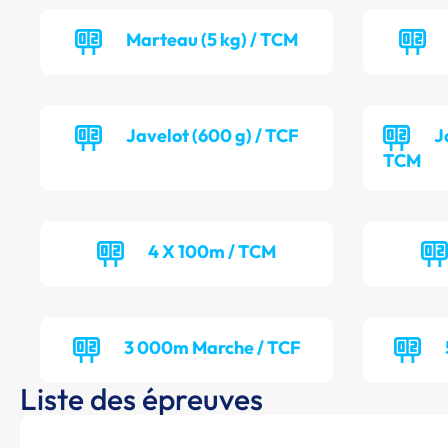
Marteau (5 kg) / TCM
Javelot (600 g) / TCF
J
TCM
4 X 100m / TCM
3 000m Marche / TCF
Liste des épreuves