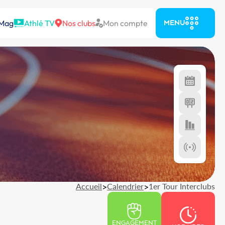
 Mag
Athlé TV
Nos clubs
Mon compte
MENU
Accueil
>
Calendrier
>
1er Tour Interclubs
ENGAGEMENT