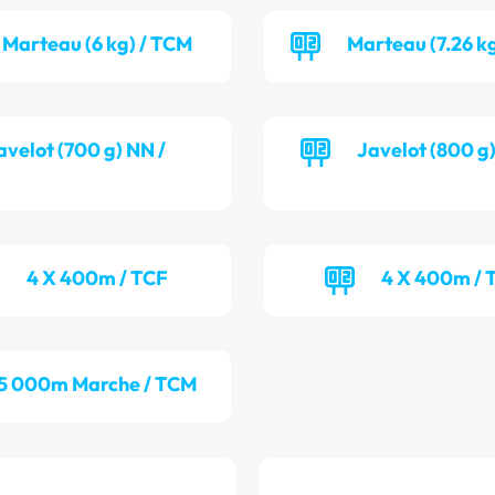
Marteau (6 kg) / TCM
Marteau (7.26 k
avelot (700 g) NN /
Javelot (800 g
4 X 400m / TCF
4 X 400m /
5 000m Marche / TCM