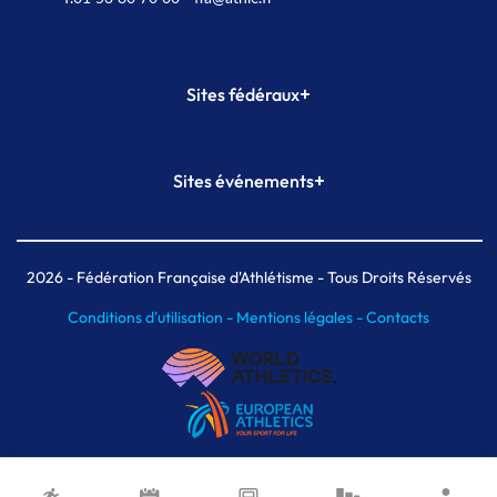
+
Sites fédéraux
SI-FFA
CALORG
+
Sites événements
Plateforme Formation
Meeting de Paris
Meeting de Paris indoor
MAIF Ekiden de Paris
2026
- Fédération Française d'Athlétisme - Tous Droits Réservés
Conditions d'utilisation -
Mentions légales -
Contacts