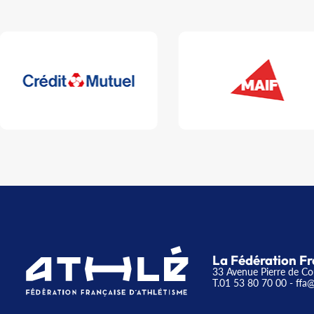
La Fédération Fr
33 Avenue Pierre de Co
T.01 53 80 70 00
- ffa@