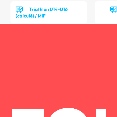
Triathlon U14-U16
(calculé) / MIF