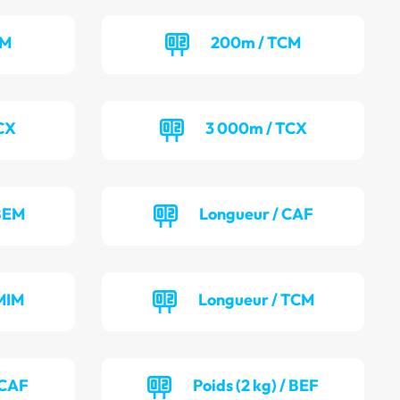
UM
200m / TCM
CX
3 000m / TCX
 BEM
Longueur / CAF
MIM
Longueur / TCM
 CAF
Poids (2 kg) / BEF