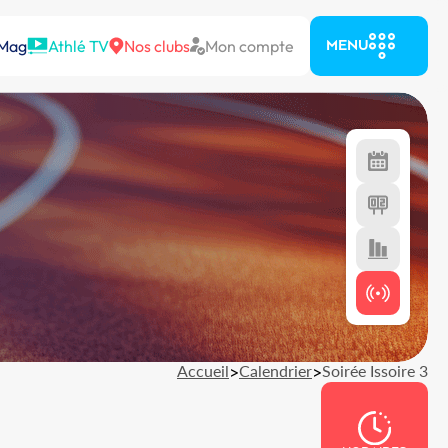
 Mag
Athlé TV
Nos clubs
Mon compte
MENU
Accueil
>
Calendrier
>
Soirée Issoire 3