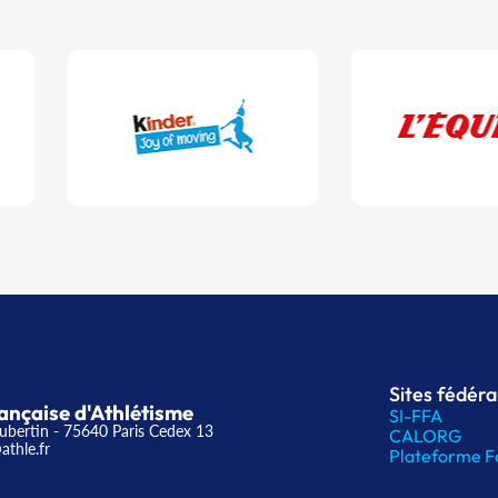
Sites fédér
ançaise d'Athlétisme
SI-FFA
ubertin - 75640 Paris Cedex 13
CALORG
athle.fr
Plateforme F