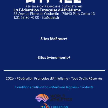
La Fédération Française d'Athlétisme
33 Avenue Pierre de Coubertin - 75640 Paris Cedex 13
T.01 53 80 70 00
- ffa@athle.fr
+
Sites fédéraux
SI-FFA
CALORG
+
Sites événements
Plateforme Formation
Meeting de Paris
Meeting de Paris indoor
MAIF Ekiden de Paris
2026
- Fédération Française d'Athlétisme - Tous Droits Réservés
Conditions d'utilisation -
Mentions légales -
Contacts