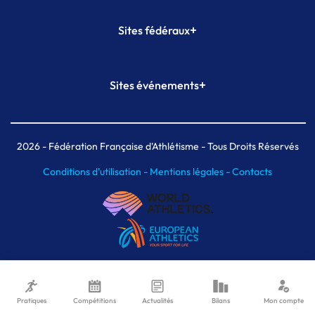
+
Sites fédéraux
SI-FFA
CALORG
+
Sites événements
Plateforme Formation
Meeting de Paris
Meeting de Paris indoor
MAIF Ekiden de Paris
2026
- Fédération Française d'Athlétisme - Tous Droits Réservés
Conditions d'utilisation -
Mentions légales -
Contacts
Pratiques
Compétitions
Actualités
Bilans
Mon compte