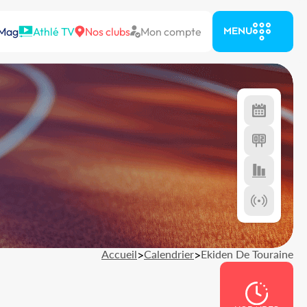
 Mag
Athlé TV
Nos clubs
Mon compte
MENU
Accueil
>
Calendrier
>
Ekiden De Touraine