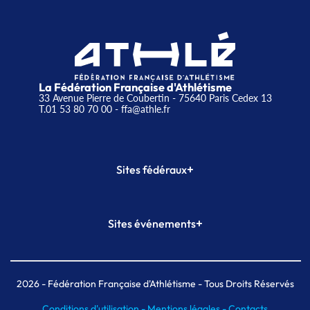
La Fédération Française d'Athlétisme
33 Avenue Pierre de Coubertin - 75640 Paris Cedex 13
T.01 53 80 70 00
- ffa@athle.fr
+
Sites fédéraux
SI-FFA
CALORG
+
Sites événements
Plateforme Formation
Meeting de Paris
Meeting de Paris indoor
MAIF Ekiden de Paris
2026
- Fédération Française d'Athlétisme - Tous Droits Réservés
Conditions d'utilisation -
Mentions légales -
Contacts