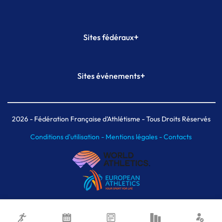
+
Sites fédéraux
SI-FFA
CALORG
+
Sites événements
Plateforme Formation
Meeting de Paris
Meeting de Paris indoor
MAIF Ekiden de Paris
2026
- Fédération Française d'Athlétisme - Tous Droits Réservés
Conditions d'utilisation -
Mentions légales -
Contacts