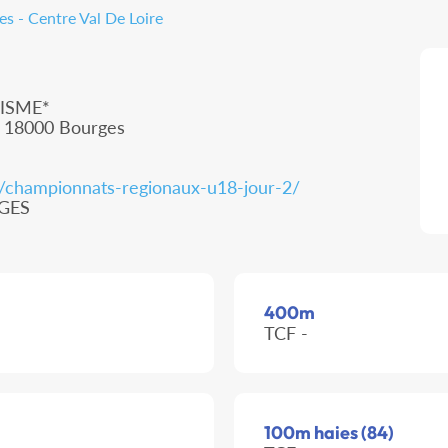
s - Centre Val De Loire
ISME*
, 18000 Bourges
om/championnats-regionaux-u18-jour-2/
RGES
400m
TCF -
100m haies (84)