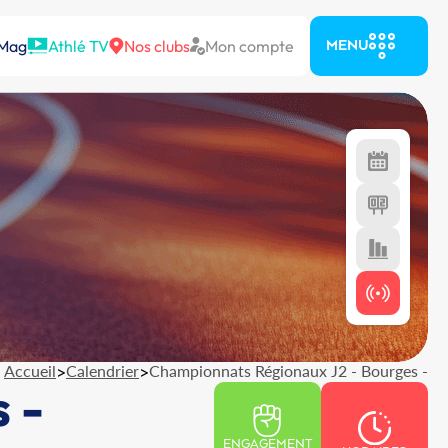
 Mag
Athlé TV
Nos clubs
Mon compte
MENU
Accueil
>
Calendrier
>
Championnats Régionaux J2 - Bourges -
 -
ENGAGEMENT