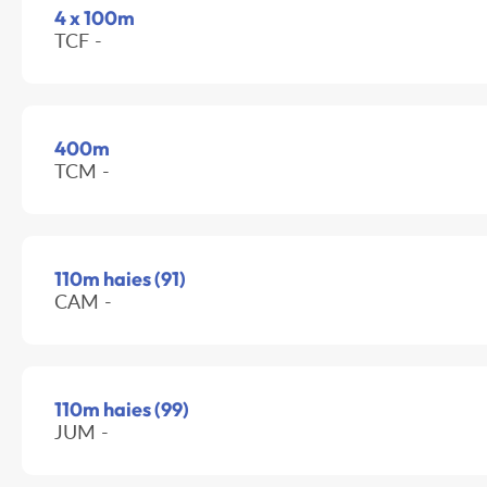
4 x 100m
TCF -
400m
TCM -
110m haies (91)
CAM -
110m haies (99)
JUM -