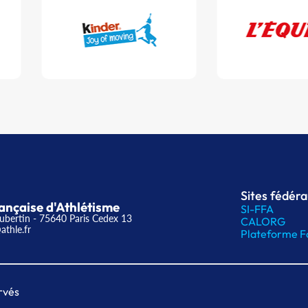
Sites fédér
ançaise d'Athlétisme
SI-FFA
ubertin - 75640 Paris Cedex 13
CALORG
athle.fr
Plateforme F
rvés