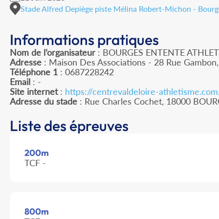
Stade Alfred Depiège piste Mélina Robert-Michon - Bourge
Informations pratiques
Nom de l’organisateur
: BOURGES ENTENTE ATHLET
Adresse
: Maison Des Associations - 28 Rue Gambon
Téléphone 1
: 0687228242
Email
: -
Site internet
:
https://centrevaldeloire-athletisme.c
Adresse du stade
: Rue Charles Cochet, 18000 BOU
Liste des épreuves
200m
TCF -
800m