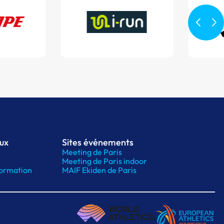
aux
Sites événements
Meeting de Paris
Meeting de Paris indoor
ormation
MAIF Ekiden de Paris