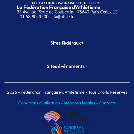
La Fédération Française d'Athlétisme
33 Avenue Pierre de Coubertin - 75640 Paris Cedex 13
T.01 53 80 70 00
- ffa@athle.fr
+
Sites fédéraux
SI-FFA
CALORG
+
Sites événements
Plateforme Formation
Meeting de Paris
Meeting de Paris indoor
MAIF Ekiden de Paris
2026
- Fédération Française d'Athlétisme - Tous Droits Réservés
Conditions d'utilisation -
Mentions légales -
Contacts