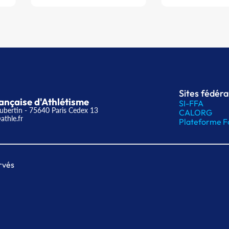
Sites fédér
ançaise d'Athlétisme
SI-FFA
ubertin - 75640 Paris Cedex 13
CALORG
athle.fr
Plateforme F
rvés