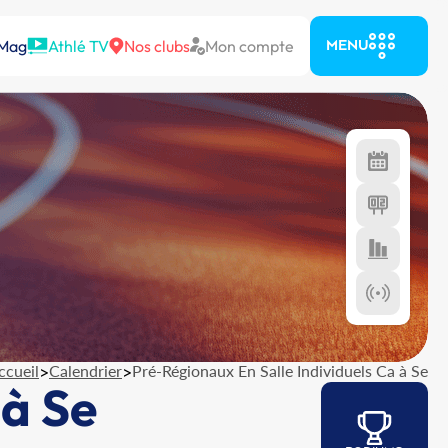
 Mag
Athlé TV
Nos clubs
Mon compte
MENU
ccueil
>
Calendrier
>
Pré-Régionaux En Salle Individuels Ca à Se
 à Se