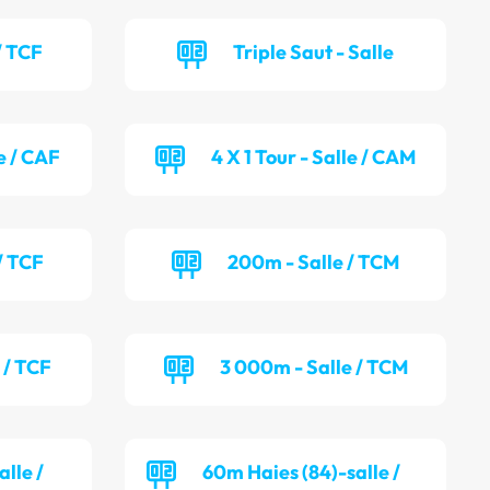
 / TCF
Triple Saut - Salle
le / CAF
4 X 1 Tour - Salle / CAM
/ TCF
200m - Salle / TCM
 / TCF
3 000m - Salle / TCM
lle /
60m Haies (84)-salle /