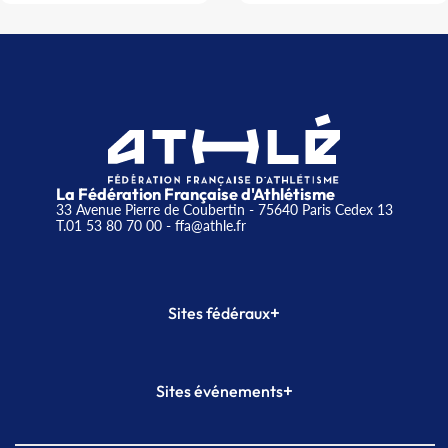
La Fédération Française d'Athlétisme
33 Avenue Pierre de Coubertin - 75640 Paris Cedex 13
T.01 53 80 70 00
- ffa@athle.fr
+
Sites fédéraux
SI-FFA
CALORG
+
Sites événements
Plateforme Formation
Meeting de Paris