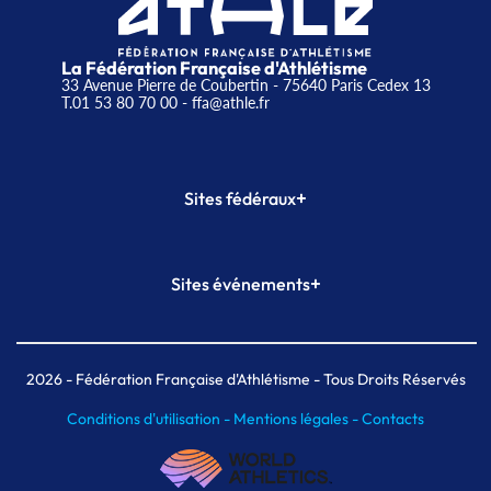
La Fédération Française d'Athlétisme
33 Avenue Pierre de Coubertin - 75640 Paris Cedex 13
T.01 53 80 70 00
- ffa@athle.fr
+
Sites fédéraux
SI-FFA
CALORG
+
Sites événements
Plateforme Formation
Meeting de Paris
Meeting de Paris indoor
MAIF Ekiden de Paris
2026
- Fédération Française d'Athlétisme - Tous Droits Réservés
Conditions d'utilisation -
Mentions légales -
Contacts