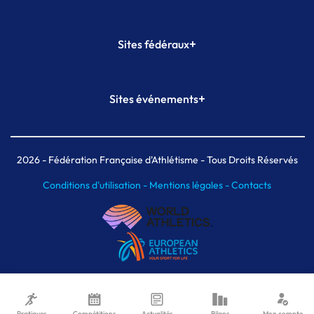
+
Sites fédéraux
SI-FFA
CALORG
+
Sites événements
Plateforme Formation
Meeting de Paris
Meeting de Paris indoor
MAIF Ekiden de Paris
2026
- Fédération Française d'Athlétisme - Tous Droits Réservés
Conditions d'utilisation -
Mentions légales -
Contacts
Pratiques
Compétitions
Actualités
Bilans
Mon compte