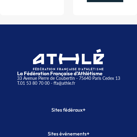
La Fédération Française d'Athlétisme
33 Avenue Pierre de Coubertin - 75640 Paris Cedex 13
T.01 53 80 70 00
- ffa@athle.fr
+
Sites fédéraux
SI-FFA
CALORG
+
Sites événements
Plateforme Formation