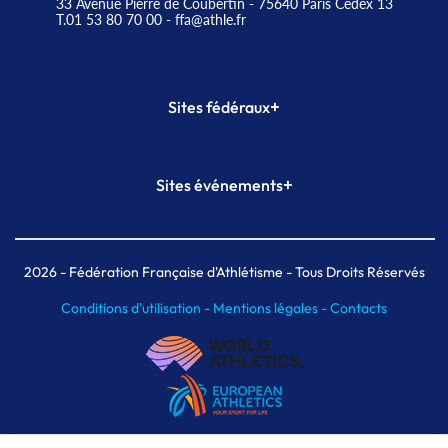
33 Avenue Pierre de Coubertin - 75640 Paris Cedex 13
T.01 53 80 70 00
- ffa@athle.fr
+
Sites fédéraux
SI-FFA
CALORG
+
Sites événements
Plateforme Formation
Meeting de Paris
Meeting de Paris indoor
MAIF Ekiden de Paris
2026
- Fédération Française d'Athlétisme - Tous Droits Réservés
Conditions d'utilisation -
Mentions légales -
Contacts