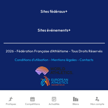
+
Sites fédéraux
SI-FFA
CALORG
+
Sites événements
Plateforme Formation
Meeting de Paris
Meeting de Paris indoor
MAIF Ekiden de Paris
2026
- Fédération Française d'Athlétisme - Tous Droits Réservés
Conditions d'utilisation -
Mentions légales -
Contacts
Pratiques
Compétitions
Actualités
Bilans
Mon compte