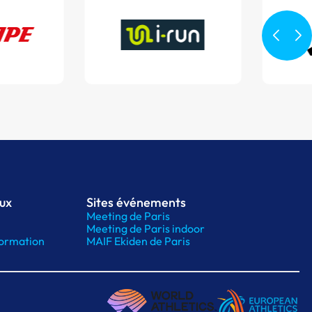
aux
Sites événements
Meeting de Paris
Meeting de Paris indoor
ormation
MAIF Ekiden de Paris