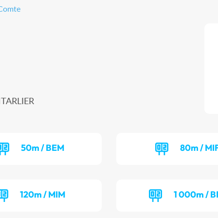
-Comte
NTARLIER
50m / BEM
80m / MI
120m / MIM
1 000m / B