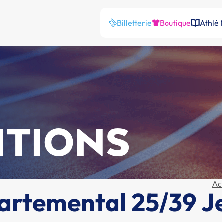
Billetterie
Boutique
Athlé
ITIONS
Ac
rtemental 25/39 J