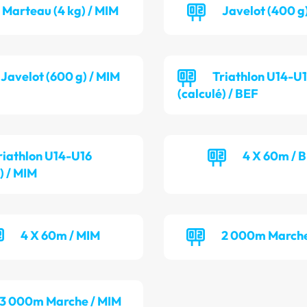
Marteau (4 kg) / MIM
Javelot (400 g
Javelot (600 g) / MIM
Triathlon U14-U
(calculé) / BEF
riathlon U14-U16
4 X 60m / 
) / MIM
4 X 60m / MIM
2 000m Marche
3 000m Marche / MIM