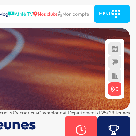
 Mag
Athlé TV
Nos clubs
Mon compte
MENU
cueil
>
Calendrier
>
Championnat Départemental 25/39 Jeunes
eunes