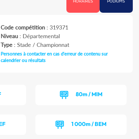
HORAIRES
PODIUMS
Code compétition
: 319371
Niveau
: Départemental
Type
: Stade / Championnat
Personnes à contacter en cas d'erreur de contenu sur
calendrier ou résultats
F
80m / MIM
EF
1 000m / BEM