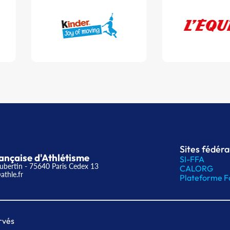
Sites fédér
ançaise d'Athlétisme
SI-FFA
ubertin - 75640 Paris Cedex 13
CALORG
athle.fr
Plateforme F
rvés