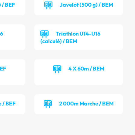
) / BEF
Javelot (500 g) / BEM
16
Triathlon U14-U16
(calculé) / BEM
BEF
4 X 60m / BEM
 / BEF
2 000m Marche / BEM