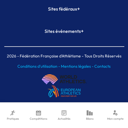
+
Sites fédéraux
SI-FFA
CALORG
+
Sites événements
Plateforme Formation
Meeting de Paris
Meeting de Paris indoor
MAIF Ekiden de Paris
2026
- Fédération Française d'Athlétisme - Tous Droits Réservés
Conditions d'utilisation -
Mentions légales -
Contacts
Pratiques
Compétitions
Actualités
Bilans
Mon compte