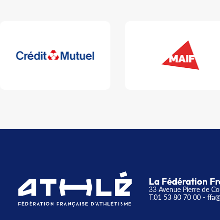
La Fédération Fr
33 Avenue Pierre de Co
T.01 53 80 70 00
- ffa@