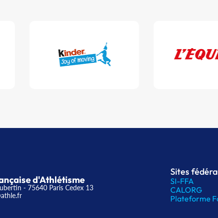
Sites fédér
ançaise d'Athlétisme
SI-FFA
ubertin - 75640 Paris Cedex 13
CALORG
athle.fr
Plateforme F