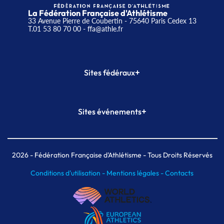
La Fédération Française d'Athlétisme
33 Avenue Pierre de Coubertin - 75640 Paris Cedex 13
T.01 53 80 70 00
- ffa@athle.fr
+
Sites fédéraux
SI-FFA
CALORG
+
Sites événements
Plateforme Formation
Meeting de Paris
Meeting de Paris indoor
MAIF Ekiden de Paris
2026
- Fédération Française d'Athlétisme - Tous Droits Réservés
Conditions d'utilisation -
Mentions légales -
Contacts