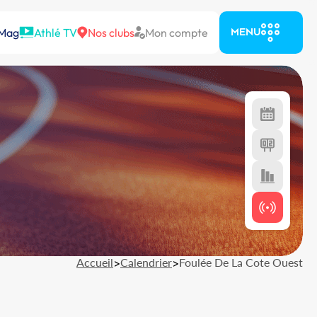
 Mag
Athlé TV
Nos clubs
Mon compte
MENU
Accueil
>
Calendrier
>
Foulée De La Cote Ouest