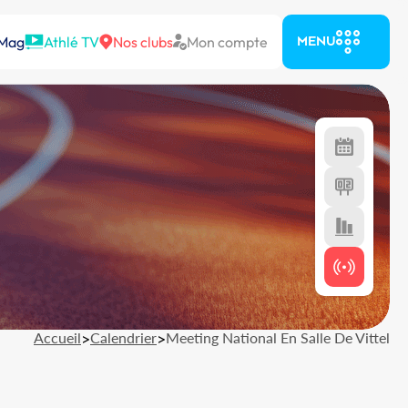
 Mag
Athlé TV
Nos clubs
Mon compte
MENU
Accueil
>
Calendrier
>
Meeting National En Salle De Vittel