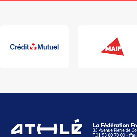
La Fédération Fr
33 Avenue Pierre de Co
T.01 53 80 70 00
- ffa@