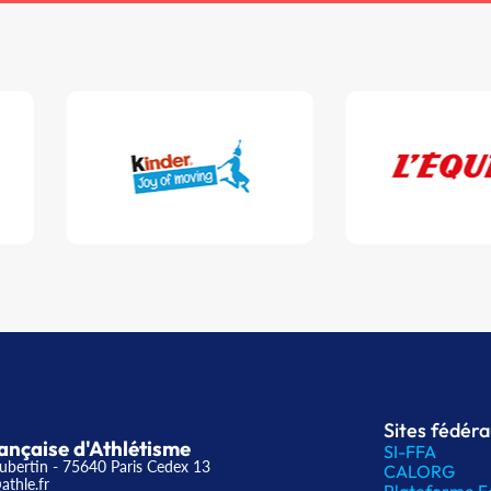
Sites fédér
ançaise d'Athlétisme
SI-FFA
ubertin - 75640 Paris Cedex 13
CALORG
athle.fr