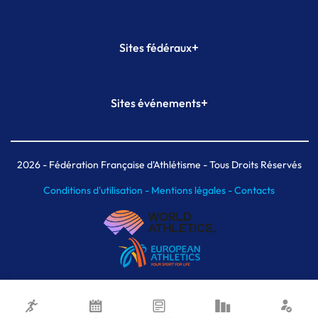
+
Sites fédéraux
SI-FFA
CALORG
+
Sites événements
Plateforme Formation
Meeting de Paris
Meeting de Paris indoor
MAIF Ekiden de Paris
2026
- Fédération Française d'Athlétisme - Tous Droits Réservés
Conditions d'utilisation -
Mentions légales -
Contacts