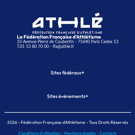
La Fédération Française d'Athlétisme
33 Avenue Pierre de Coubertin - 75640 Paris Cedex 13
T.01 53 80 70 00
- ffa@athle.fr
+
Sites fédéraux
SI-FFA
CALORG
+
Sites événements
Plateforme Formation
Meeting de Paris
Meeting de Paris indoor
MAIF Ekiden de Paris
2026
- Fédération Française d'Athlétisme - Tous Droits Réservés
Conditions d'utilisation -
Mentions légales -
Contacts