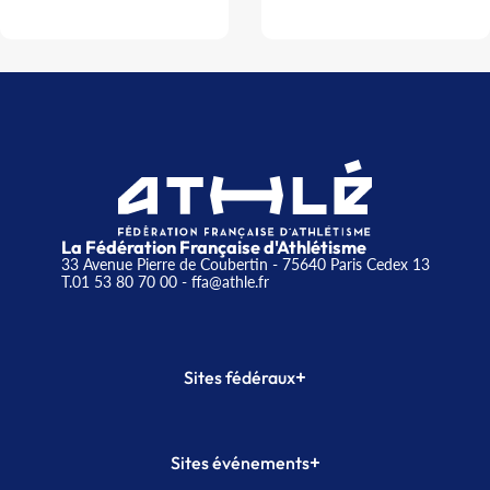
La Fédération Française d'Athlétisme
33 Avenue Pierre de Coubertin - 75640 Paris Cedex 13
T.01 53 80 70 00
- ffa@athle.fr
+
Sites fédéraux
SI-FFA
CALORG
+
Sites événements
Plateforme Formation