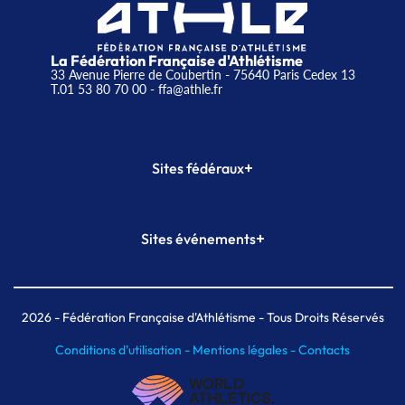
La Fédération Française d'Athlétisme
33 Avenue Pierre de Coubertin - 75640 Paris Cedex 13
T.01 53 80 70 00
- ffa@athle.fr
+
Sites fédéraux
SI-FFA
CALORG
+
Sites événements
Plateforme Formation
Meeting de Paris
Meeting de Paris indoor
MAIF Ekiden de Paris
2026
- Fédération Française d'Athlétisme - Tous Droits Réservés
Conditions d'utilisation -
Mentions légales -
Contacts