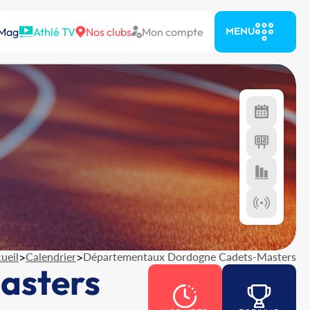
 Mag
Athlé TV
Nos clubs
Mon compte
MENU
ueil
>
Calendrier
>
Départementaux Dordogne Cadets-Masters
asters