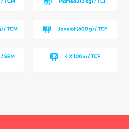
) / TCM
Marteau (3 kg) / TCF
g) / TCM
Javelot (600 g) / TCF
) / SEM
4 X 100m / TCF