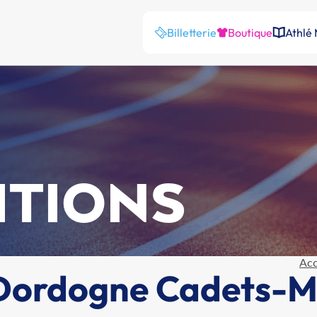
Billetterie
Boutique
Athlé
ITIONS
Acc
Dordogne Cadets-M