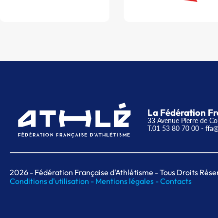
La Fédération Fr
33 Avenue Pierre de Co
T.01 53 80 70 00
- ffa@
2026
- Fédération Française d'Athlétisme - Tous Droits Rése
Conditions d'utilisation -
Mentions légales -
Contacts