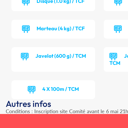
Disque (1.0 kg) / TCF
Marteau (4 kg) / TCF
Javelot (600 g) / TCM
J
TCM
4 X 100m / TCM
Autres infos
Conditions : Inscription site Comité avant le 6 mai 21