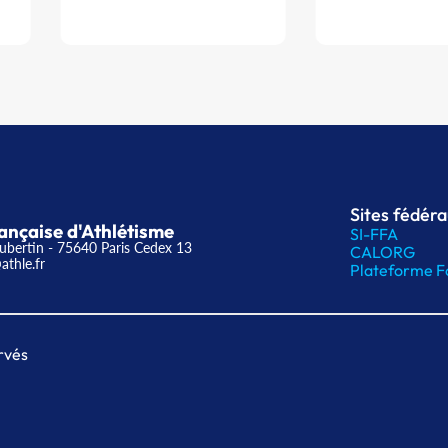
Sites fédér
ançaise d'Athlétisme
SI-FFA
ubertin - 75640 Paris Cedex 13
CALORG
athle.fr
Plateforme F
rvés