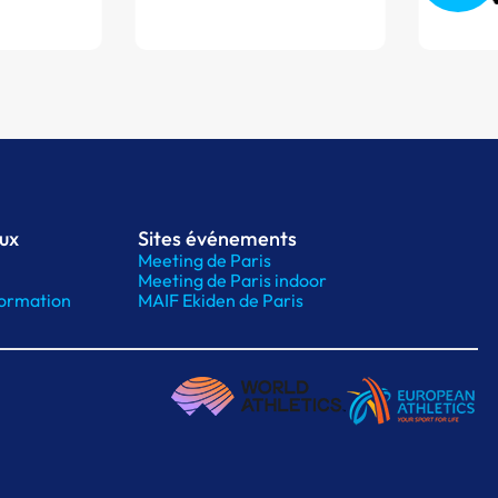
aux
Sites événements
Meeting de Paris
Meeting de Paris indoor
ormation
MAIF Ekiden de Paris