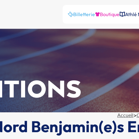
Billetterie
Boutique
Athlé
ITIONS
Accueil
>
C
rd Benjamin(e)s En