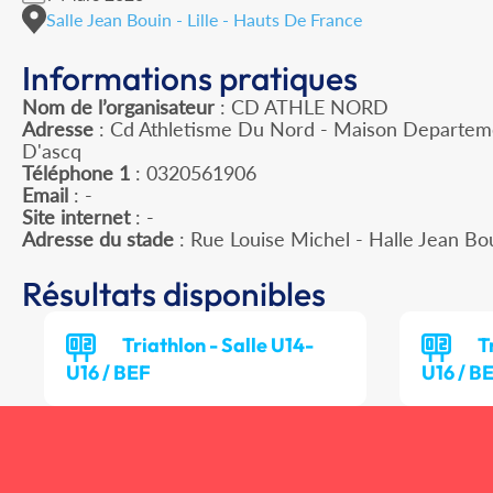
Salle Jean Bouin - Lille - Hauts De France
Informations pratiques
Nom de l’organisateur
: CD ATHLE NORD
Adresse
: Cd Athletisme Du Nord - Maison Departeme
D'ascq
Téléphone 1
: 0320561906
Email
: -
Site internet
: -
Adresse du stade
: Rue Louise Michel - Halle Jean Bo
Résultats disponibles
Triathlon - Salle U14-
T
U16 / BEF
U16 / B