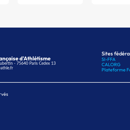
Sites fédér
ançaise d'Athlétisme
SI-FFA
ubertin - 75640 Paris Cedex 13
CALORG
athle.fr
Plateforme F
rvés