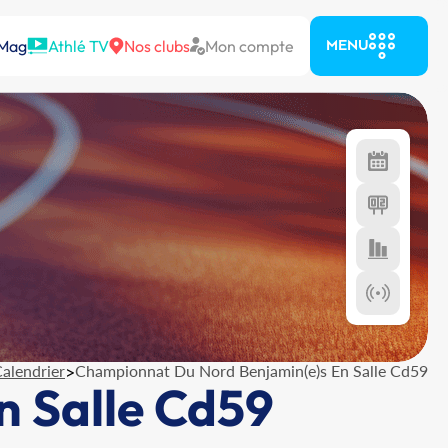
 Mag
Athlé TV
Nos clubs
Mon compte
MENU
alendrier
>
Championnat Du Nord Benjamin(e)s En Salle Cd59
 Salle Cd59