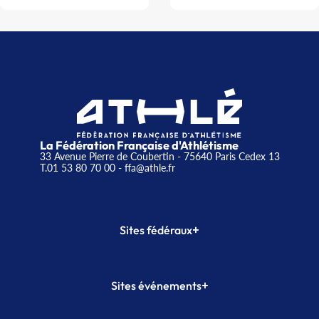
La Fédération Française d'Athlétisme
33 Avenue Pierre de Coubertin - 75640 Paris Cedex 13
T.01 53 80 70 00
- ffa@athle.fr
+
Sites fédéraux
SI-FFA
CALORG
+
Sites événements
Plateforme Formation
Meeting de Paris