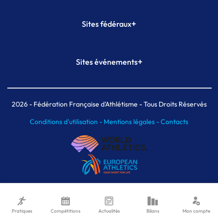
+
Sites fédéraux
SI-FFA
CALORG
+
Sites événements
Plateforme Formation
Meeting de Paris
Meeting de Paris indoor
MAIF Ekiden de Paris
2026
- Fédération Française d'Athlétisme - Tous Droits Réservés
Conditions d'utilisation -
Mentions légales -
Contacts
Pratiques
Compétitions
Actualités
Bilans
Mon compte