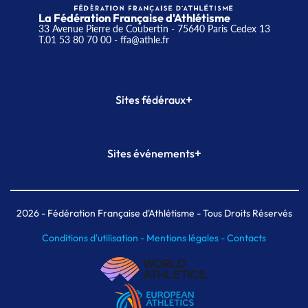
La Fédération Française d'Athlétisme
33 Avenue Pierre de Coubertin - 75640 Paris Cedex 13
T.01 53 80 70 00
- ffa@athle.fr
+
Sites fédéraux
SI-FFA
CALORG
+
Sites événements
Plateforme Formation
Meeting de Paris
Meeting de Paris indoor
MAIF Ekiden de Paris
2026
- Fédération Française d'Athlétisme - Tous Droits Réservés
Conditions d'utilisation -
Mentions légales -
Contacts