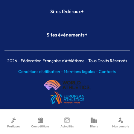
+
Sites fédéraux
SI-FFA
CALORG
+
Sites événements
Plateforme Formation
Meeting de Paris
Meeting de Paris indoor
MAIF Ekiden de Paris
2026
- Fédération Française d'Athlétisme - Tous Droits Réservés
Conditions d'utilisation -
Mentions légales -
Contacts
Pratiques
Compétitions
Actualités
Bilans
Mon compte