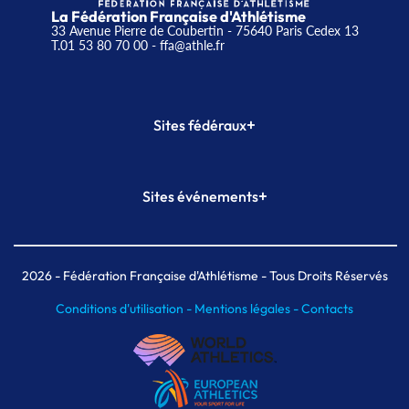
La Fédération Française d'Athlétisme
33 Avenue Pierre de Coubertin - 75640 Paris Cedex 13
T.01 53 80 70 00
- ffa@athle.fr
+
Sites fédéraux
SI-FFA
CALORG
+
Sites événements
Plateforme Formation
Meeting de Paris
Meeting de Paris indoor
MAIF Ekiden de Paris
2026
- Fédération Française d'Athlétisme - Tous Droits Réservés
Conditions d'utilisation -
Mentions légales -
Contacts