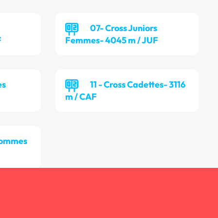
07- Cross Juniors
F
Femmes- 4045 m / JUF
es
11 - Cross Cadettes- 3116
m / CAF
 Hommes