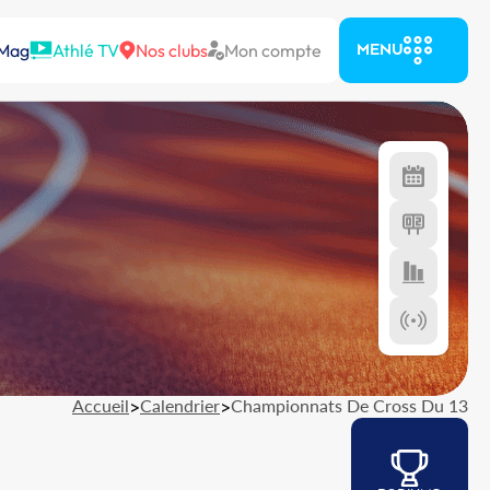
 Mag
Athlé TV
Nos clubs
Mon compte
MENU
Accueil
>
Calendrier
>
Championnats De Cross Du 13