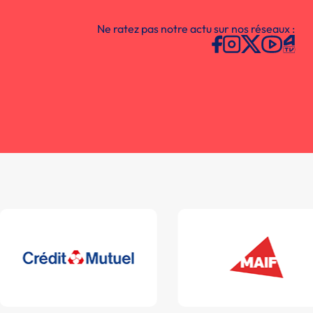
Ne ratez pas notre actu sur nos réseaux :