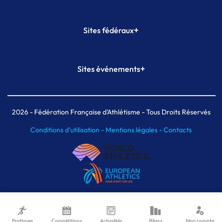
+
Sites fédéraux
SI-FFA
CALORG
+
Sites événements
Plateforme Formation
Meeting de Paris
Meeting de Paris indoor
MAIF Ekiden de Paris
2026
- Fédération Française d'Athlétisme - Tous Droits Réservés
Conditions d'utilisation -
Mentions légales -
Contacts
Pratiques
Compétitions
Actualités
Bilans
Mon compte