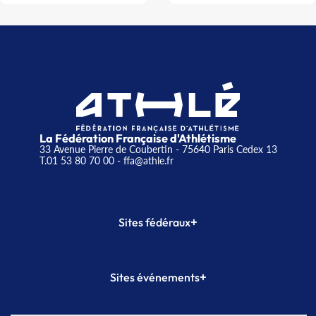
La Fédération Française d'Athlétisme
33 Avenue Pierre de Coubertin - 75640 Paris Cedex 13
T.01 53 80 70 00
- ffa@athle.fr
+
Sites fédéraux
SI-FFA
CALORG
+
Sites événements
Plateforme Formation
Meeting de Paris