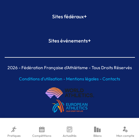
+
Sites fédéraux
SI-FFA
CALORG
+
Sites événements
Plateforme Formation
Meeting de Paris
Meeting de Paris indoor
MAIF Ekiden de Paris
2026
- Fédération Française d'Athlétisme - Tous Droits Réservés
Conditions d'utilisation -
Mentions légales -
Contacts
Pratiques
Compétitions
Actualités
Bilans
Mon compte