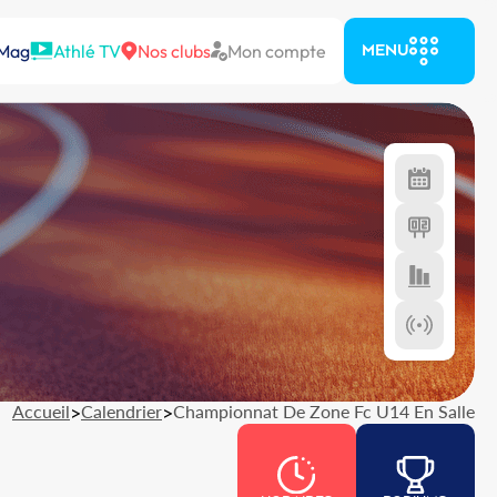
 Mag
Athlé TV
Nos clubs
Mon compte
MENU
Accueil
>
Calendrier
>
Championnat De Zone Fc U14 En Salle