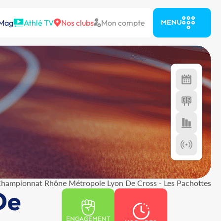
 Mag
Athlé TV
Nos clubs
Mon compte
MENU
hampionnat Rhône Métropole Lyon De Cross - Les Pachottes
De
ENGAGEMENT