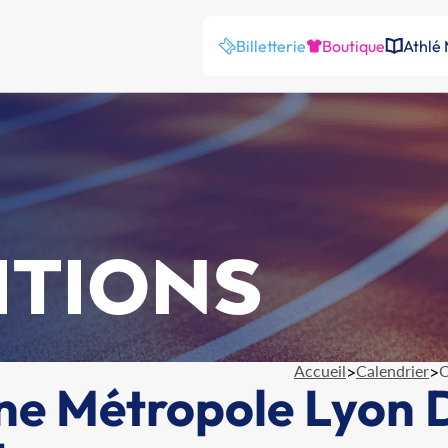
Billetterie
Boutique
Athlé
ITIONS
Accueil
>
Calendrier
>
C
e Métropole Lyon 