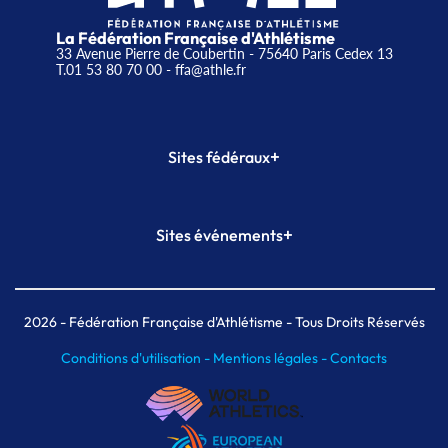
La Fédération Française d'Athlétisme
33 Avenue Pierre de Coubertin - 75640 Paris Cedex 13
T.01 53 80 70 00
- ffa@athle.fr
+
Sites fédéraux
SI-FFA
CALORG
+
Sites événements
Plateforme Formation
Meeting de Paris
Meeting de Paris indoor
MAIF Ekiden de Paris
2026
- Fédération Française d'Athlétisme - Tous Droits Réservés
Conditions d'utilisation -
Mentions légales -
Contacts